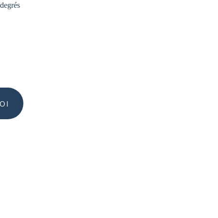
 degrés
OI