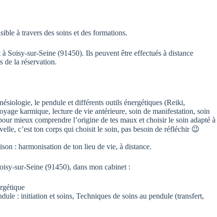
isible à travers des soins et des formations.
 à Soisy-sur-Seine (91450). Ils peuvent être effectués à distance
rs de la réservation.
ésiologie, le pendule et différents outils énergétiques (Reiki,
yage karmique, lecture de vie antérieure, soin de manifestation, soin
r mieux comprendre l’origine de tes maux et choisir le soin adapté à
lle, c’est ton corps qui choisit le soin, pas besoin de réfléchir 😉
on : harmonisation de ton lieu de vie, à distance.
oisy-sur-Seine (91450), dans mon cabinet :
rgétique
ule : initiation et soins, Techniques de soins au pendule (transfert,