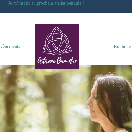
Je m’inscris au prochain atelier pendule !
vènements
A Propos
Boutique