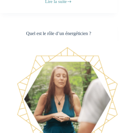
Lire la suite
Le
soin
énergétique
d’Amandine
et
son
Quel est le rôle d’un énergéticien ?
anxiété