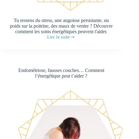
Tu ressens du stress, une angoisse persistante, un
poids sur la poitrine, des maux de ventre ? Découvre
comment les soins énergétiques peuvent t'aider.
Lire la suite
Comment
un
soin
énergétique
peut
apaiser
Endométriose, fausses couches… Comment
l’anxiété
l’énergétique peut t’aider ?
?