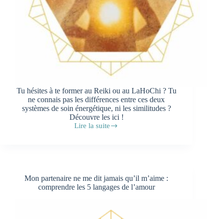
Tu hésites à te former au Reiki ou au LaHoChi ? Tu
ne connais pas les différences entre ces deux
systèmes de soin énergétique, ni les similitudes ?
Découvre les ici !
Lire la suite
Quelles
sont
les
différences
entre
le
Mon partenaire ne me dit jamais qu’il m’aime :
Reiki
comprendre les 5 langages de l’amour
et
le
LaHoChi
?