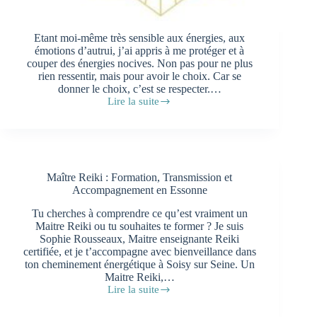
Etant moi-même très sensible aux énergies, aux
émotions d’autrui, j’ai appris à me protéger et à
couper des énergies nocives. Non pas pour ne plus
rien ressentir, mais pour avoir le choix. Car se
donner le choix, c’est se respecter.…
Lire la suite
Comment
se
nettoyer
et
se
protéger
Maître Reiki : Formation, Transmission et
énergétiquement
Accompagnement en Essonne
?
Tu cherches à comprendre ce qu’est vraiment un
Maitre Reiki ou tu souhaites te former ? Je suis
Sophie Rousseaux, Maitre enseignante Reiki
certifiée, et je t’accompagne avec bienveillance dans
ton cheminement énergétique à Soisy sur Seine. Un
Maitre Reiki,…
Lire la suite
Maître
Reiki