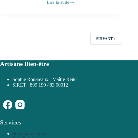
Lire la suite
Comment
pratiquer
le
Reiki
?
SUIVANT
Artisane Bien-être
Sophie Rousseaux - Maître Reiki
SIRET : 899 199 483 00012
Services
Soin énergétique