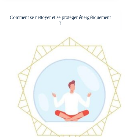
me
dit
jamais
Comment se nettoyer et se protéger énergétiquement
qu’il
?
m’aime
:
comprendre
les
5
langages
de
l’amour