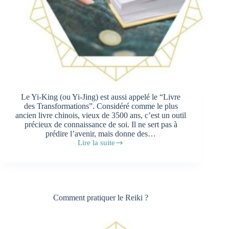
Le Yi-King (ou Yi-Jing) est aussi appelé le “Livre
des Transformations”. Considéré comme le plus
ancien livre chinois, vieux de 3500 ans, c’est un outil
précieux de connaissance de soi. Il ne sert pas à
prédire l’avenir, mais donne des…
Lire la suite
Comment
faire
un
tirage
avec
le
Comment pratiquer le Reiki ?
Yi-
King
?