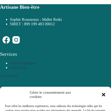
Artisane Bien-être
Sophie Rousseaux - Maître Reiki
SIRET : 899 199 483 00012
Services
Soin énergétique
Soin Reiki
Formations
Gérer le consentement aux
Formation Bases de l'énergétique
cookies
Formation Pendule
Formation LaHoChi
Pour offrir les meilleures expériences, nous utilisons des technologies telles que les
Formation Reiki
cookies pour stocker et/ou accéder aux informations des appareils. Le fait de consentir